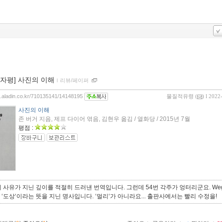
00자평] 사진의 이해
ｌ
리뷰/페이퍼
og.aladin.co.kr/710135141/14148195
물질적유령
(
) l 2022
사진의 이해
존 버거 지음, 제프 다이어 엮음, 김현우 옮김 / 열화당 / 2015년 7월
평점 :
 사유가 지닌 깊이를 적절히 드러낸 번역입니다. 그런데 54번 각주가 엉터리군요. We
‘, ‘도상‘이라는 뜻을 지닌 명사입니다. ‘멀리‘가 아니라요... 출판사에서는 빨리 수정을!