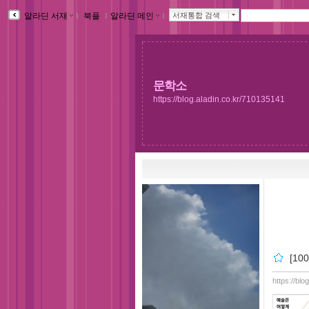
알라딘 서재
ｌ
북플
ｌ
알라딘 메인
ｌ
서재통합 검색
문학소
https://blog.aladin.co.kr/710135141
[1
https://bl