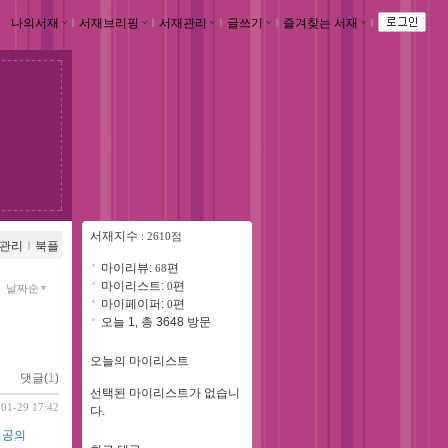
나의서재
ｌ
서재브리핑
ｌ
서재관리
ｌ
글쓰기
ｌ
즐겨찾는 서재
ｌ
서재지수
: 2610점
관리
ｌ
북플
마이리뷰:
편
68
마이리스트:
편
0
날짜순
마이페이퍼:
편
0
오늘 1, 총 3648 방문
오늘의 마이리스트
댓글(
1
)
선택된 마이리스트가 없습니
-01-29 17:42
다.
시공의