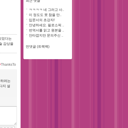
최근 댓글
ㅋㅋㅋㅋ 네 그러고 사..
이 정도도 못 참을 만..
입문서의 초강자!
안녕하세요. 필로소픽 ..
번역서를 읽고 원본을 ..
안타깝지만 문의주신 ..
래되었다는
예술 감상을
먼댓글 (트랙백)
ThanksTo
조하려는
다지 설