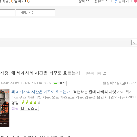
먼댓글(
0
)
좋아요(
1
)
좋아요
ｌ
공유하기
ｌ
찜하기
ｌ
00자평] 왜 세계사의 시간은 거꾸로 흐르는가
ｌ
리뷰/페이퍼
og.aladin.co.kr/710135141/14078526
물질적유령
(
) l 2022
왜 세계사의 시간은 거꾸로 흐르는가
- 격변하는 현대 사회의 다섯 가지 위기
마르쿠스 가브리엘 지음, 오노 가즈모토 엮음, 김윤경 옮김 / 타인의사유 / 2021
평점 :
절판