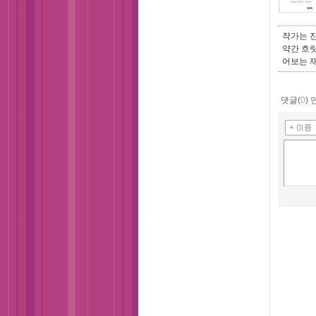
작가는 
약간 흐릿
어보는 재
댓글(
0
)