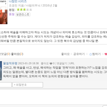
나침반 시리즈
조경진 지음 / 사람의무늬 / 2016년 2월
평점 :
품절
호소하여 예술을 이해하고자 하는 시도는 개념이나 의미에 호소하는 것 만큼이나 오
신선한 주제라 할 수는 없다. 게다가 저자가 강조하는 예술 감상이, 의미를 강조하는 
워버릴 만큼 본질적으로 보이지도 않는다. 그 또한 복수의 감상법 중 하나일 뿐.
먼댓글(
0
)
좋아요(
2
)
좋아요
ｌ
공유하기
ｌ
찜하기
ｌ
물질적유령
|
|
2023-01-29 18:38
좋아요
0
댓글달기
URL
그리고, 왜 예술을 사고, 반성, 해석하는 작업을 ‘전락‘이라 표현하는가? 느낌을 강
의도는 알겠는데, 별다른 논증도 없이 느낌 아닌 다른 방식들을 폄하하는 시도는 그
득력이 없을 뿐더러, 오히려 이 책의 논의의 편향성을 보여줄 뿐이다.