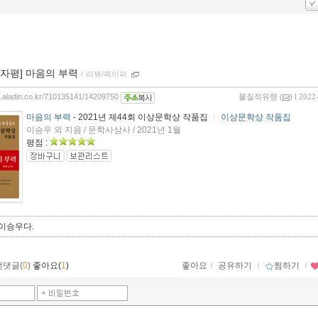
00자평] 마음의 부력
ｌ
리뷰/페이퍼
og.aladin.co.kr/710135141/14209750
물질적유령
(
) l 2022
마음의 부력
- 2021년 제44회 이상문학상 작품집
ㅣ
이상문학상 작품집
이승우 외 지음 / 문학사상사 / 2021년 1월
평점 :
 이승우다.
먼댓글(
0
)
좋아요(
1
)
좋아요
ｌ
공유하기
ｌ
찜하기
ｌ