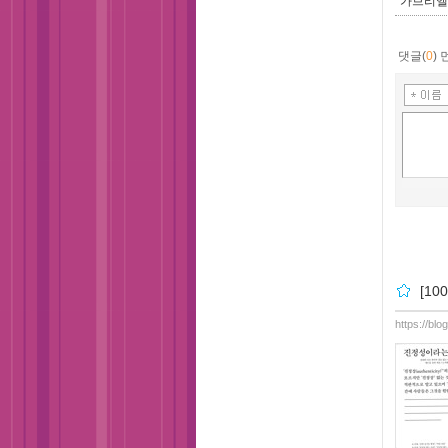
가브리엘
댓글(
0
)
[1
https://bl