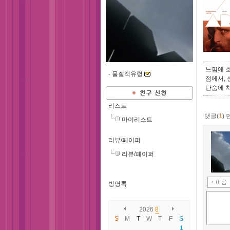
느낌에 
-
물질적유령
점에서, 
단숨에 치
리스트
댓글(
1
)
마이리스트
리뷰/페이퍼
리뷰/페이퍼
방명록
2026
8
S
M
T
W
T
F
S
1