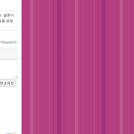
. 결론이
들을 곱씹
ThanksTo