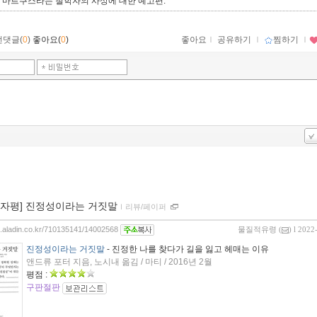
 마르쿠스라는 철학자의 사상에 대한 예고편.
먼댓글(
0
)
좋아요(
0
)
좋아요
ｌ
공유하기
ｌ
찜하기
ｌ
00자평] 진정성이라는 거짓말
ｌ
리뷰/페이퍼
og.aladin.co.kr/710135141/14002568
물질적유령
(
) l 2022
진정성이라는 거짓말
- 진정한 나를 찾다가 길을 잃고 헤매는 이유
앤드류 포터 지음, 노시내 옮김 / 마티 / 2016년 2월
평점 :
구판절판