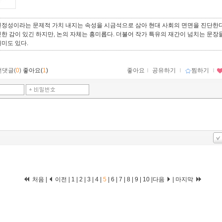
진정성이라는 문제적 가치 내지는 속성을 시금석으로 삼아 현대 사회의 면면을 진단한다
한 감이 있긴 하지만, 논의 자체는 흥미롭다. 더불어 작가 특유의 재간이 넘치는 문장
미도 있다.
먼댓글(
0
)
좋아요(
1
)
좋아요
ｌ
공유하기
ｌ
찜하기
ｌ
처음
|
이전
|
1
|
2
|
3
|
4
|
5
|
6
|
7
|
8
|
9
|
10
|
다음
|
마지막