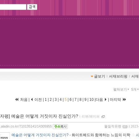
글보기
ｌ
서재브리핑
ｌ
서재
펼쳐보기
5개
처음
|
이전
|
1
|
2
|
3
|
4
|
5
|
6
|
7
|
8
|
9
|
10
|
다음
|
마지막
00자평] 예술은 어떻게 거짓이자 진실인가?
ｌ
리뷰/페이퍼
og.aladin.co.kr/710135141/14305955
물질적유령
(
) l 2023
예술은 어떻게 거짓이자 진실인가?
- 화이트헤드와 함께하는 느낌의 미학
ㅣ