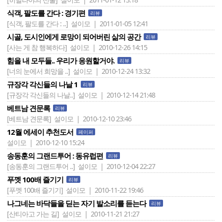
식객, 팔도를 간다 : 경기편
리뷰
[식객, 팔도를 간다 : ..]
설이모 | 2011-01-05 12:41
시골, 도시인에게 로망이 되어버린 삶의 공간
리뷰
[사는 게 참 행복하다]
설이모 | 2010-12-26 14:15
힘을 내 모두들.. 우리가 응원할거야.
리뷰
[너의 눈에서 희망을 ..]
설이모 | 2010-12-24 13:32
규장각 각신들의 나날 1
리뷰
[규장각 각신들의 나날..]
설이모 | 2010-12-14 21:48
베트남 견문록
리뷰
[베트남 견문록]
설이모 | 2010-12-10 23:46
12월 에세이 추천도서
페이퍼
설이모 | 2010-12-10 15:24
송동훈의 그랜드투어 : 동유럽편
리뷰
[송동훈의 그랜드투어 ..]
설이모 | 2010-12-04 22:27
푸껫 100배 즐기기
리뷰
[푸껫 100배 즐기기]
설이모 | 2010-11-22 19:46
나그네는 바닥들을 딛는 자기 발소리를 듣는다
리뷰
[산티아고 가는 길]
설이모 | 2010-11-21 21:27