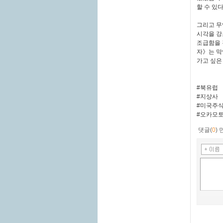
할 수 있
그리고 무
시각을 강
조급함을 
자》는 막
가고 싶은
#북유럽
#지상사
#미국주
#오카모
댓글(
0
)