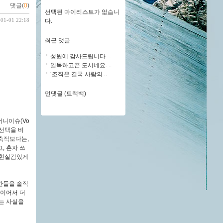
댓글(
0
)
선택된 마이리스트가 없습니
-01-01 22:18
다.
최근 댓글
성원에 감사드립니다. ..
일독하고픈 도서네요. ..
‘조직은 결국 사람의 ..
먼댓글 (트랙백)
머니이슈(Vo
 선택을 비
 축적보다는,
, 혼자 쓰
 현실감있게
간들을 솔직
적이어서 더
는 사실을