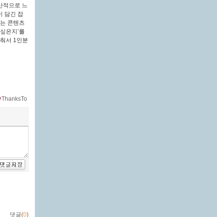
산적으로 느
 담긴 잡
있는 콘텐츠
 싶은지’를
맞춰서 1인분
ThanksTo
댓글(
0
)