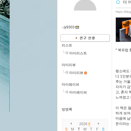
더 
https://bl
-
jy9303
리스트
* 북유럽
마이리스트
마이리뷰
평소에도 
마이리뷰
l.1 1
추는 거울
마이페이퍼
각자가 감
고, 혼자
마이페이퍼
느껴졌고 
이 책은 
방명록
하게 보여
마음에 남
돈이라는 
2026
8
S
M
T
W
T
F
S