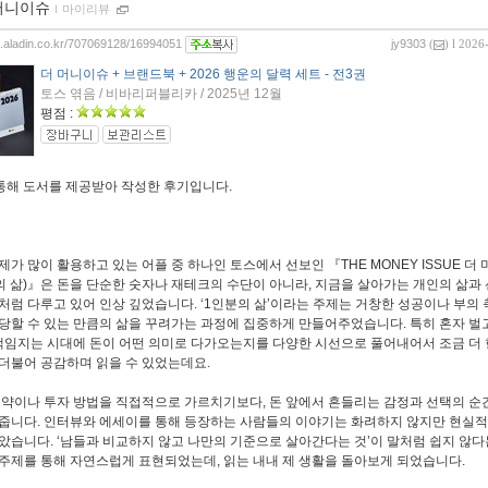
머니이슈
ｌ
마이리뷰
og.aladin.co.kr/707069128/16994051
jy9303
(
) l 2026
더 머니이슈 + 브랜드북 + 2026 행운의 달력 세트 - 전3권
토스 엮음 / 비바리퍼블리카 / 2025년 12월
평점 :
 통해 도서를 제공받아 작성한 후기입니다.
제가 많이 활용하고 있는 어플 중 하나인 토스에서 선보인 『THE MONEY ISSUE 더 
인분의 삶)』은 돈을 단순한 숫자나 재테크의 수단이 아니라, 지금을 살아가는 개인의 삶과
처럼 다루고 있어 인상 깊었습니다. ‘1인분의 삶’이라는 주제는 거창한 성공이나 부의
당할 수 있는 만큼의 삶을 꾸려가는 과정에 집중하게 만들어주었습니다. 특히 혼자 벌고
 책임지는 시대에 돈이 어떤 의미로 다가오는지를 다양한 시선으로 풀어내어서 조금 더
더불어 공감하며 읽을 수 있었는데요.
절약이나 투자 방법을 직접적으로 가르치기보다, 돈 앞에서 흔들리는 감정과 선택의 순
줍니다. 인터뷰와 에세이를 통해 등장하는 사람들의 이야기는 화려하지 않지만 현실
았습니다. ‘남들과 비교하지 않고 나만의 기준으로 살아간다는 것’이 말처럼 쉽지 않다
주제를 통해 자연스럽게 표현되었는데, 읽는 내내 제 생활을 돌아보게 되었습니다.