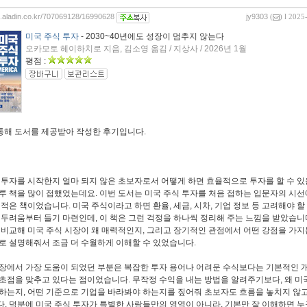
og.aladin.co.kr/707069128/16990628
jy9303
(
) l 2025
미국 주식 투자
- 2030~40년에도 성장이 멈추지 않는다
오카모토 헤이하치로 지음, 김소영 옮김 / 지상사 / 2026년 1월
평점 :
 통해 도서를 제공받아 작성한 후기입니다.
 투자를 시작한지 얼마 되지 않은 초보자로서 어떻게 하면 효율적으로 투자를 할 수 있
루 책을 많이 접했었는데요. 이번 도서는 미국 주식 투자를 처음 접하는 입문자의 시선
 적은 책이었습니다. 미국 주식이라고 하면 환율, 세금, 시차, 기업 정보 등 고려해야 할
 두려움부터 들기 마련인데, 이 책은 그런 걱정을 하나씩 정리해 주는 느낌을 받았습니다
 비교해 미국 주식 시장이 왜 매력적인지, 그리고 장기적인 관점에서 어떤 강점을 가지
로 설명해줘서 조금 더 수월하게 이해할 수 있었습니다.
장에서 가장 도움이 되었던 부분은 복잡한 투자 용어나 어려운 수식보다는 기본적인 
초점을 맞추고 있다는 점이었습니다. 무작정 수익을 내는 방법을 알려주기보다, 왜 미
하는지, 어떤 기준으로 기업을 바라봐야 하는지를 짚어줘 초보자도 흐름을 놓치지 않고
. 덕분에 미국 주식 투자가 특별한 사람들만의 영역이 아니라, 기본만 잘 이해하면 누