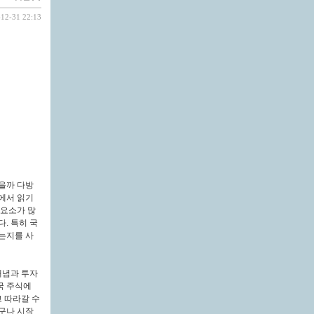
-12-31 22:13
을까 다방
에서 읽기
 요소가 많
. 특히 국
는지를 사
개념과 투자
국 주식에
 따라갈 수
구나 시작