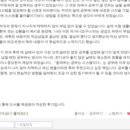
 날은 책상에 앉아있는 것조차 어려울 때가 있는 반면, 또 어느 날은 많은 양의 범위를
 머릿속에 잘 입력되는 경우가 있었습니다. 그 과정 속에서 공부가 잘 안되는 날을 실
 시스템을 점검해야 할 신호로 바라본다는 저자의 말에 공부에 대해 새로운 시각을 가질
분에 스스로를 몰아붙이기보다, 방법을 조정하는 쪽으로 생각이 바뀌게 되었습니다.
저자의 문체가 지나치게 딱딱하지 않아 부담 없이 읽을 수 있었습니다. 실제 수험 생활
흔히 겪는 상황들이 예시로 등장해, ‘나만 이런 게 아니었구나’라는 공감도 하면서 부
요. 계획은 세웠지만 작심삼일로 끝났던 경험, 열심히 했다고 생각했는데 막상 성적이 
들이 떠오르면서 책의 내용이 더 현실적으로 느껴지기도 했습니다.
읽기 전과 후에 제 삶에서 있어 가장 크게 달라진 점은 공부를 감정에 맡기지 않게 되었
이 넘칠 때만 공부하는 방식이 아니라, 컨디션이 좋지 않은 날에도 최소한의 흐름을 유지
마나 중요한지 깨닫게 되었습니다. 『합격하는 공부는 시스템이다』는 공부에 지쳐 있는
 성과가 나지 않아 자책하고 계신 분들이라면 특히 추천드리고 싶은 책입니다. 공부를 
 함께, 보다 현실적인 방향을 알려줘서 조금 더 강한 동기부여가 될 수 있을 것이라 생
를 통해 도서를 제공받아 작성한 후기입니다.
먼댓글(
0
)
좋아요(
0
)
좋아요
ｌ
공유하기
ｌ
찜하기
ｌ