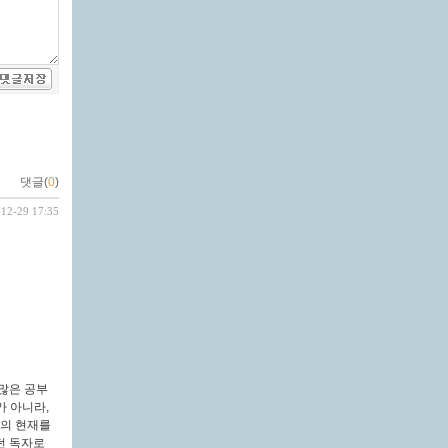
댓글(
0
)
-12-29 17:35
많은 공부
가 아니라,
시의 현재를
던 독자로