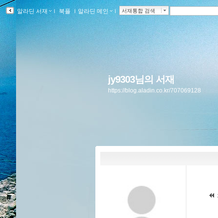
알라딘 서재
ｌ
북플
ｌ
알라딘 메인
ｌ
서재통합 검색
jy9303님의 서재
https://blog.aladin.co.kr/707069128