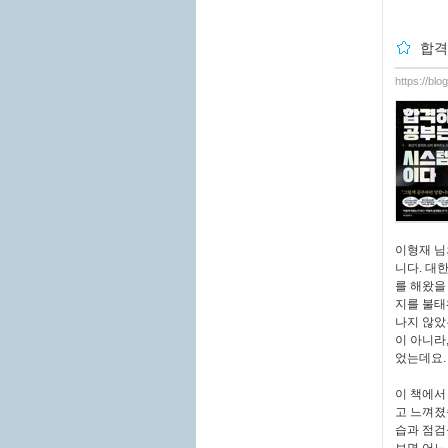
합격
https://bl
이형재 님
니다. 대
를 해왔을
지를 불태
나지 않았
이 아니라
었는데요.
이 책에서
고 느껴졌
습과 점검