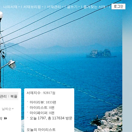
나의서재
ｌ
서재브리핑
ｌ
서재관리
ｌ
글쓰기
ｌ
즐겨찾는 서재
ｌ
서재지수
: 92817점
관리
ｌ
북플
마이리뷰:
편
1833
마이리스트:
편
0
날짜순
마이페이퍼:
편
0
오늘 1797, 총 117634 방문
막
오늘의 마이리스트