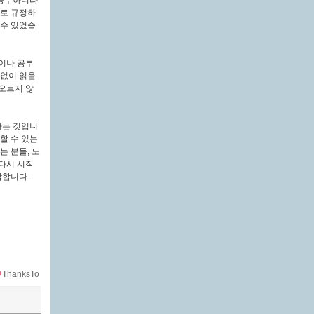
 공부하더라
패로 규정하
 수 있었습
이나 공부
담없이 읽을
오르지 않
다는 것입니
할 수 있는
 분들, 노
다시 시작
각합니다.
ThanksTo