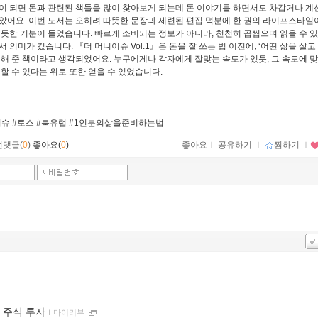
이 되면 돈과 관련된 책들을 많이 찾아보게 되는데 돈 이야기를 하면서도 차갑거나 계
았어요. 이번 도서는 오히려 따뜻한 문장과 세련된 편집 덕분에 한 권의 라이프스타일이
 듯한 기분이 들었습니다. 빠르게 소비되는 정보가 아니라, 천천히 곱씹으며 읽을 수 
 의미가 컸습니다. 『더 머니이슈 Vol.1』은 돈을 잘 쓰는 법 이전에, ‘어떤 삶을 살고
 해 준 책이라고 생각되었어요. 누구에게나 각자에게 잘맞는 속도가 있듯, 그 속도에 
 할 수 있다는 위로 또한 얻을 수 있었습니다.
슈 #토스 #북유럽 #1인분의삶을준비하는법
먼댓글(
0
)
좋아요(
0
)
좋아요
ｌ
공유하기
ｌ
찜하기
ｌ
 주식 투자
ｌ
마이리뷰