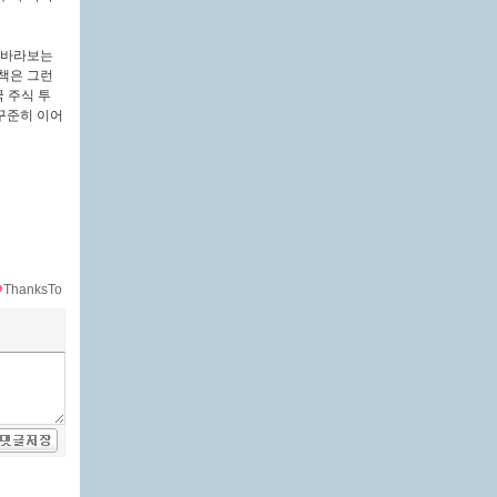
 바라보는
책은 그런
 주식 투
꾸준히 이어
ThanksTo