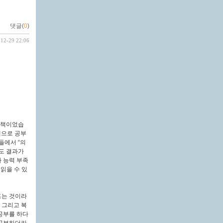
댓글(
0
)
-12-29 22:06
 책이었습
템으로 공부
들에서 “의
데도 결과가
 능력 부족
읽을 수 있
드는 것이라
 그리고 복
공부를 하다