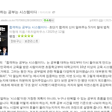
하는 공부는 시스템이다
ｌ
마이리뷰
og.aladin.co.kr/707069128/16983023
jy9303
(
) l 2025
합격하는 공부는 시스템이다
- 초단기 합격의 신이 알려주는 5가지 절대 법칙
이형재 지음 / 위즈덤하우스 / 2025년 12월
평점 :
의 『합격하는 공부는 시스템이다』는 공부를 대하는 태도부터 다시 돌아보게 만드는
한민국에서 교육을 받은 사람이라면 초등학교부터 대학교까지 10년 이상의 교육 시스
 거예요. 그러는 동안 저는 공부법에 관한 책들을 다양하게 읽어왔습니다. 대부분의 책
워라”, “더 열심히 하라”는 메시지에 집중하는 반면, 이번 도서는 왜 그렇게 애써왔는
는지에 대해서 차분하게 짚어주었습니다. 읽다 보면 공부가 안 됐던 이유가 게으름이나
, 애초에 제대로 된 '구조 없이' 시작했기 때문이라는 저자의 말에 자연스럽게 공감하며 
 말하는 ‘시스템’이란 거창한 계획이 아니라, 누구나 반복할 수 있는 공부의 흐름을 만
습니다. 목표를 어떻게 세워야 하는지, 하루 공부 시간을 어떤 기준으로 나눠야 하는지,
을 어느 시점에 넣어야 효율이 올라가는지까지 하나의 과정으로 설명해 줍니다. 특히 