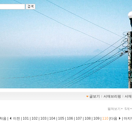
글보기
ｌ
서재브리핑
ｌ
서재
펼쳐보기
5개
처음
|
이전
|
101
|
102
|
103
|
104
|
105
|
106
|
107
|
108
|
109
|
110
|
다음
|
마지