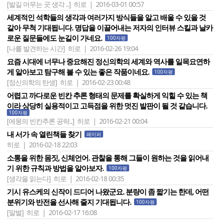
[발길 머무는 곳 생각 ..]
히로 | 2016-03-01 00:57
세계적인 석학들의 생각과 여러가지 방식들을 알고 배울 수 있을 것
같아 무척 기대됩니다. 명답을 이끌어내는 저자의 인터뷰 스킬과 날카
로운 질문들에도 눈길이 가네요.
100자평
[나를 발견하는 시간]
히로 | 2016-02-26 19:04
요즘 시대에 너무나 중요해진 정신의학의 세계와 역사를 일목요연하
게 알아보고 탐구해 볼 수 있는 좋은 작품이네요.
100자평
[정신의학의 탄생]
히로 | 2016-02-23 00:48
어렵고 까다로운 빈칸 추론 형태의 문제를 확실하게 익힐 수 있는 책
이라 상당히 실용적이고 고득점을 위한 멋진 발판이 될 것 같습니다.
100자평
[에몽의 빈칸추론 공략..]
히로 | 2016-02-21 00:04
내 서가 속 열린책들 찾기
페이퍼
히로 | 2016-02-18 22:03
소통을 위한 몸짓, 신체언어. 관찰을 통해 그들이 원하는 것을 읽어내
기 위한 규칙과 방법을 알아보자.
100자평
[생각을 읽는다]
히로 | 2016-02-18 00:35
기시 유스케의 신작이 드디어 나왔군요. 분량이 좀 짧기는 한데, 어떤
분위기와 반전을 선사해 줄지 기대됩니다.
100자평
[말벌]
히로 | 2016-02-17 16:08