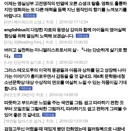
이제는 명실상부 고전명작의 반열에 오른 쇼생크 탈출. 영화도 훌륭하
지만 영화와는 또 다른 매력을 듬뿍 지닌 원작만의 향기를 느껴보기를
바랍니다.
100자평
[리타 헤이워드와 쇼생..]
히로 | 2016-02-17 12:34
englishbus의 다양한 자료와 동영상 강의와 함께 아이들의 영어실력
향상을 위해 열심히 노력해 보겠습니다.
100자평
[리딩 펀(Reading Fun)..]
히로 | 2016-02-15 00:33
버리고 실천하는 미니멀리스트로서의 삶 - 『나는 단순하게 살기로 했
다』
리뷰
[나는 단순하게 살기로..]
히로 | 2016-02-14 00:21
그리스 테오도루의 이국적 풍광들과 아픔과 상처를 딛고 성장해 나아
가는 이야기가 흥미로우면서 감동을 줄 것 같네요. 제6회 문학동네청
소년문학상 대상 수상작의 면모를 여실히 느낄 수 있는 작품이길 기대
합니다.
100자평
[테오도루 24번지]
히로 | 2016-02-14 00:16
따뜻하고 부드러운 느낌을 주는 색연필 그림. 쉽고 따라하기 편한 것
부터 오밀조밀 그럴싸한 그림까지, 따라하기도 쉽고 편하게 그려볼 수
있어 좋은 것 같네요.
100자평
[색연필 일러스트 쉽게..]
히로 | 2016-02-13 01:09
검정고무신 어렸을 때 재밌게 봤던 만화였는데 컬러링북으로 나왔네