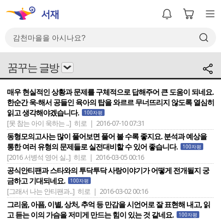
꿈꾸는 글방
매우 현실적인 상황과 문제를 구체적으로 답해주어 큰 도움이 되네요.
한순간 욱-해서 공들인 육아의 탑을 와르르 무너뜨리지 않도록 열심히
읽고 생각해야겠습니다.
100자평
[못 참는 아이 욱하는 ..]
히로 | 2016-07-10 07:31
동형모의고사는 많이 풀어보면 풀어 볼 수록 좋지요. 분석과 예상을
통한 여러 유형의 문제들로 실전대비할 수 있어 좋습니다.
100자평
[2016 서병석 영어 실..]
히로 | 2016-03-05 00:16
공식안티팬과 스타와의 투닥투닥 사랑이야기가 어떻게 전개될지 궁
금하고 기대되네요.
100자평
[그래서 나는 안티팬과..]
히로 | 2016-03-02 00:16
그리움, 아픔, 이별, 상처, 추억 등 만감을 시언어로 잘 표현해 내고, 읽
고 듣는 이의 가슴을 저미게 만드는 힘이 있는 것 같네요.
100자평