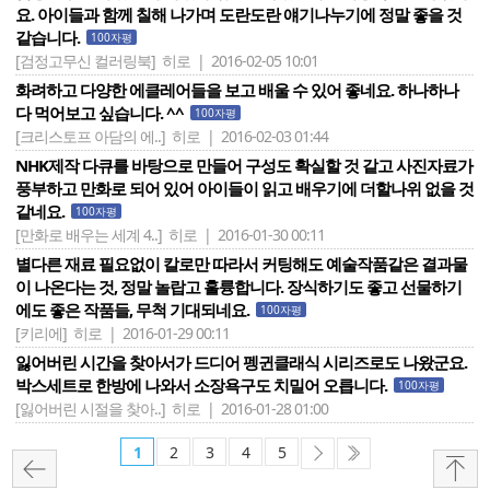
요. 아이들과 함께 칠해 나가며 도란도란 얘기나누기에 정말 좋을 것
같습니다.
100자평
[검정고무신 컬러링북]
히로 | 2016-02-05 10:01
화려하고 다양한 에클레어들을 보고 배울 수 있어 좋네요. 하나하나
다 먹어보고 싶습니다. ^^
100자평
[크리스토프 아담의 에..]
히로 | 2016-02-03 01:44
NHK제작 다큐를 바탕으로 만들어 구성도 확실할 것 같고 사진자료가
풍부하고 만화로 되어 있어 아이들이 읽고 배우기에 더할나위 없을 것
같네요.
100자평
[만화로 배우는 세계 4..]
히로 | 2016-01-30 00:11
별다른 재료 필요없이 칼로만 따라서 커팅해도 예술작품같은 결과물
이 나온다는 것, 정말 놀랍고 훌륭합니다. 장식하기도 좋고 선물하기
에도 좋은 작품들, 무척 기대되네요.
100자평
[키리에]
히로 | 2016-01-29 00:11
잃어버린 시간을 찾아서가 드디어 펭귄클래식 시리즈로도 나왔군요.
박스세트로 한방에 나와서 소장욕구도 치밀어 오릅니다.
100자평
[잃어버린 시절을 찾아..]
히로 | 2016-01-28 01:00
1
2
3
4
5