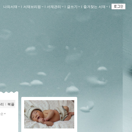
나의서재
ｌ
서재브리핑
ｌ
서재관리
ｌ
글쓰기
ｌ
즐겨찾는 서재
ｌ
관리
ｌ
북플
짜순