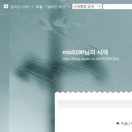
알라딘 서재
ｌ
북플
ｌ
알라딘 메인
ｌ
서재통합 검색
mio5190님의 서재
https://blog.aladin.co.kr/701594164
처음
|