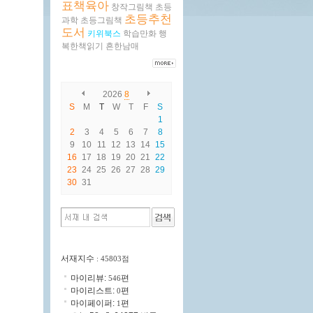
표책육아
창작그림책
초등
초등추천
과학
초등그림책
도서
키위북스
학습만화
행
복한책읽기
흔한남매
2026
8
S
M
T
W
T
F
S
1
2
3
4
5
6
7
8
9
10
11
12
13
14
15
16
17
18
19
20
21
22
23
24
25
26
27
28
29
30
31
서재지수
: 45803점
마이리뷰:
편
546
마이리스트:
편
0
마이페이퍼:
편
1