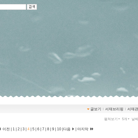
글보기
ｌ
서재브리핑
ｌ
서재
펼쳐보기
5개
날
이전
|
1
|
2
|
3
|
4
|
5
|
6
|
7
|
8
|
9
|
10
|
다음
|
마지막