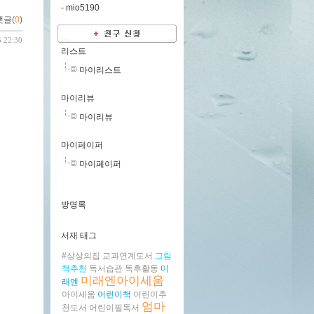
-
mio5190
댓글(
0
)
5 22:30
리스트
마이리스트
마이리뷰
마이리뷰
마이페이퍼
마이페이퍼
방명록
서재 태그
#상상의집
교과연계도서
그림
책추천
독서습관
독후활동
미
미래엔아이세움
래엔
아이세움
어린이책
어린이추
엄마
천도서
어린이필독서