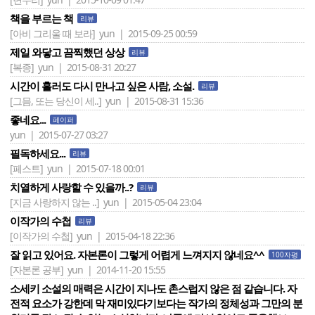
책을 부르는 책
리뷰
[아비 그리울 때 보라]
yun | 2015-09-25 00:59
제일 와닿고 끔찍했던 상상
리뷰
[복종]
yun | 2015-08-31 20:27
시간이 흘러도 다시 만나고 싶은 사람, 소설.
리뷰
[그믐, 또는 당신이 세..]
yun | 2015-08-31 15:36
좋네요...
페이퍼
yun | 2015-07-27 03:27
필독하세요...
리뷰
[페스트]
yun | 2015-07-18 00:01
치열하게 사랑할 수 있을까..?
리뷰
[지금 사랑하지 않는 ..]
yun | 2015-05-04 23:04
이작가의 수첩
리뷰
[이작가의 수첩]
yun | 2015-04-18 22:36
잘 읽고 있어요. 자본론이 그렇게 어렵게 느껴지지 않네요^^
100자평
[자본론 공부]
yun | 2014-11-20 15:55
소세키 소설의 매력은 시간이 지나도 촌스럽지 않은 점 같습니다. 자
전적 요소가 강한데 막 재미있다기보다는 작가의 정체성과 그만의 분