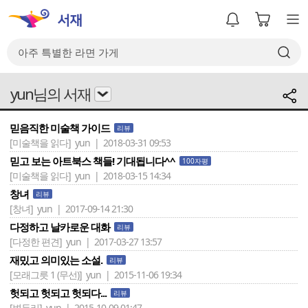
yun님의 서재
믿음직한 미술책 가이드
리뷰
[미술책을 읽다]
yun | 2018-03-31 09:53
믿고 보는 아트북스 책들! 기대됩니다^^
100자평
[미술책을 읽다]
yun | 2018-03-15 14:34
창녀
리뷰
[창녀]
yun | 2017-09-14 21:30
다정하고 날카로운 대화
리뷰
[다정한 편견]
yun | 2017-03-27 13:57
재밌고 의미있는 소설.
리뷰
[모래그릇 1 (무선)]
yun | 2015-11-06 19:34
헛되고 헛되고 헛되다...
리뷰
[변두리]
yun | 2015-10-09 01:47