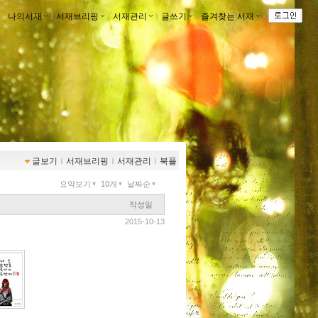
나의서재
ｌ
서재브리핑
ｌ
서재관리
ｌ
글쓰기
ｌ
즐겨찾는 서재
ｌ
글보기
ｌ
서재브리핑
ｌ
서재관리
ｌ
북플
요약보기
10개
날짜순
작성일
2015-10-13