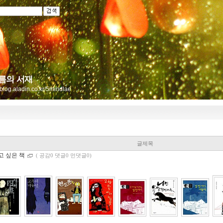
름의 서재
//blog.aladin.co.kr/5mindlae
글제목
고 싶은 책
(
공감0 댓글0 먼댓글0)