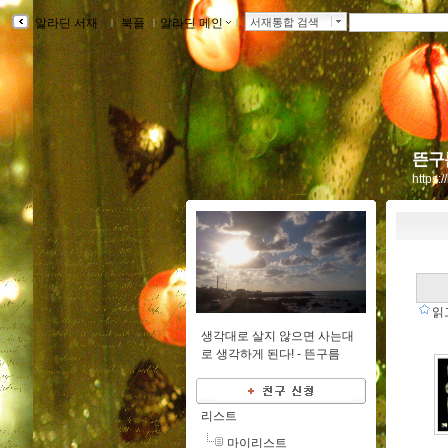
알라딘 서재
ｌ
북플
ｌ
알라딘 메인
ｌ
서재통합 검색
뜬구
https:
읽
생각대로 살지 않으면 사는대
로 생각하게 된다! -
뜬구름
리스트
마이리스트