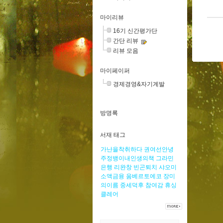
마이리뷰
16기 신간평가단
간단 리뷰
리뷰 모음
마이페이퍼
경제경영&자기계발
방명록
서재 태그
가난을착취하다
권여선안녕
주정뱅이내인생의책
그라민
은행
리완창
빈곤퇴치
샤오미
소액금융
움베르토에코
장미
의이름
중세덕후
참여감
휴싱
클레어