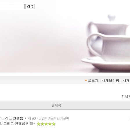
글보기
ｌ
서재브리핑
ｌ
서재
전체
글제목
강 그리고 안젤름 키퍼
(공감0 댓글0 먼댓글0)
 강 그리고 안젤름 키퍼>