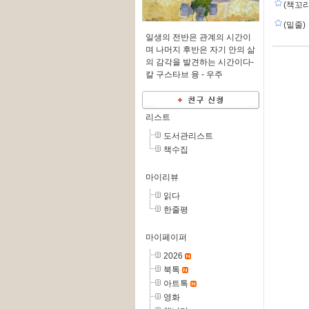
(책꼬리
(밑줄)
일생의 전반은 관계의 시간이
며 나머지 후반은 자기 안의 삶
의 감각을 발견하는 시간이다-
칼 구스타브 융 -
우주
리스트
도서관리스트
책수집
마이리뷰
읽다
한줄평
마이페이퍼
2026
북톡
아트톡
영화