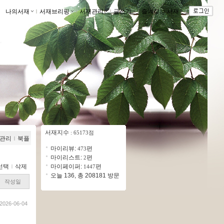
나의서재
ｌ
서재브리핑
ｌ
서재관리
ｌ
글쓰기
ｌ
즐겨찾는 서재
ｌ
서재지수
: 65173점
관리
ｌ
북플
마이리뷰:
편
473
마이리스트:
편
2
선택
ｌ
삭제
마이페이퍼:
편
1447
오늘 136, 총 208181 방문
작성일
2026-06-04