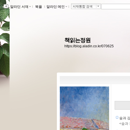
알라딘 서재
ｌ
북플
ｌ
알라딘 메인
ｌ
서재통합 검색
책읽는정원
https://blog.aladin.co.kr/070625
숲과 
<숲과