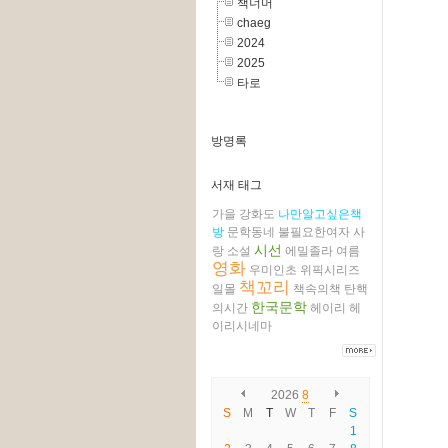
책너머
chaeg
2024
2025
타로
방명록
서재 태그
가을
강화도
나만알고싶은책
방
문학동네
불필요한여자
사
시선
랑
소설
에밀졸라
여름
영화
우미인초
위픽시리즈
책꼬리
일몰
책속의책
탄핵
한국문학
의시간
헤이리
헤
이리시네마
2026
8
S
M
T
W
T
F
S
1