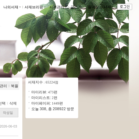
나의서재
ｌ
서재브리핑
ｌ
서재관리
ｌ
글쓰기
ｌ
즐겨찾는 서재
ｌ
서재지수
: 65224점
관리
ｌ
북플
마이리뷰:
편
473
마이리스트:
편
2
선택
ｌ
삭제
마이페이퍼:
편
1449
오늘 308, 총 208922 방문
작성일
2026-06-03