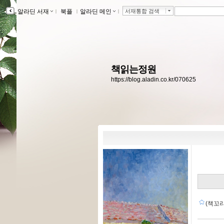
알라딘 서재
ｌ
북플
ｌ
알라딘 메인
ｌ
서재통합 검색
책읽는정원
https://blog.aladin.co.kr/070625
(책꼬