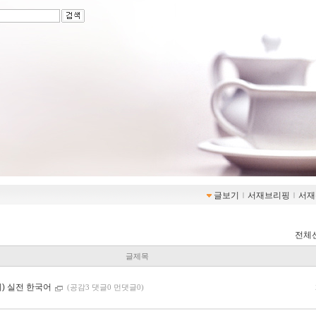
글보기
ｌ
서재브리핑
ｌ
서재
전체
글제목
리) 실전 한국어
(공감3 댓글0 먼댓글0)