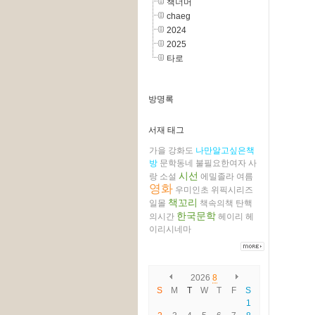
책너머
chaeg
2024
2025
타로
방명록
서재 태그
가을
강화도
나만알고싶은책
방
문학동네
불필요한여자
사
시선
랑
소설
에밀졸라
여름
영화
우미인초
위픽시리즈
책꼬리
일몰
책속의책
탄핵
한국문학
의시간
헤이리
헤
이리시네마
2026
8
S
M
T
W
T
F
S
1